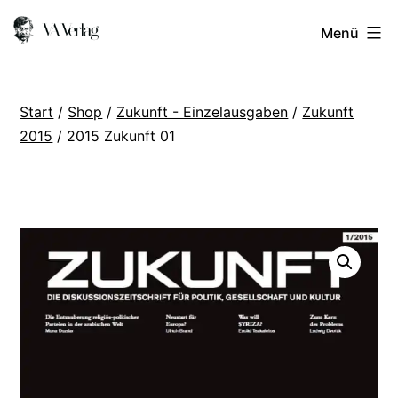
Zum
VA
Menü
Inhalt
Verlag
springen
Start
/
Shop
/
Zukunft - Einzelausgaben
/
Zukunft
2015
/ 2015 Zukunft 01