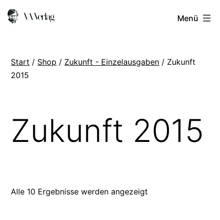
Zum
VA
Menü
Inhalt
Verlag
springen
Start
/
Shop
/
Zukunft - Einzelausgaben
/ Zukunft
2015
Zukunft 2015
Alle 10 Ergebnisse werden angezeigt