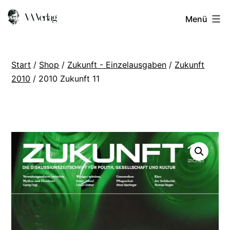
Zum
VA
Menü
Inhalt
Verlag
springen
Start
/
Shop
/
Zukunft - Einzelausgaben
/
Zukunft
2010
/ 2010 Zukunft 11